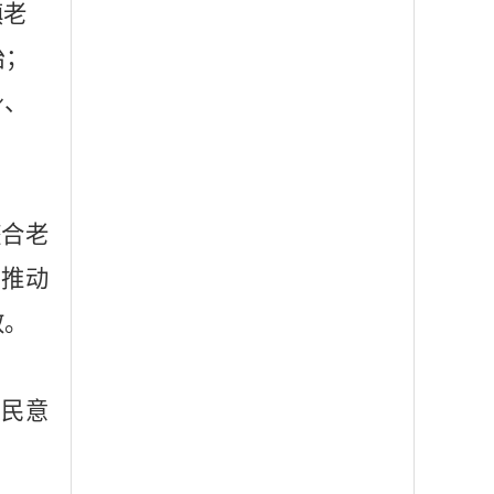
镇老
治；
身、
整合老
，推动
效。
民意