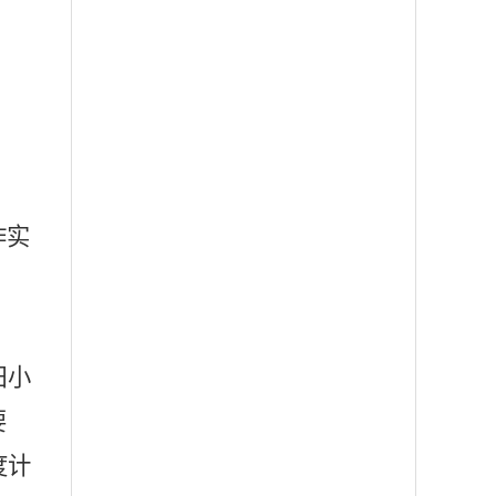
作实
旧小
要
度计