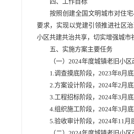
四、工作目标
按照创建全国文明城市对住宅
要求，实现以党建引领推进社区治
小区共建共治共享，切实增强城市
五、实施方案主要任务
（一）
2024
年度城镇老旧小区
1.
调查摸底阶段，
2023
年
8
月底
2.
方案设计阶段，
2024
年
2
月底
3.
工程招标阶段，
2024
年
3
月底
4.
组织施工阶段，
2024
年
3
月底
5.
验收审计阶段，
2024
年
11
月
（二）
2024
年度城镇老旧小区