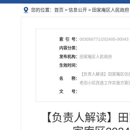
您的位置：
首页
>
信息公开
> 田家庵区人民政
索
引
号：
003056771/202405-00043
内容分类：
发布机构：
田家庵区人民政府
生效时间：
【负责人解读】田家庵区住房
名
称：
老旧小区改造工作实施方案
文
号：
【负责人解读】田