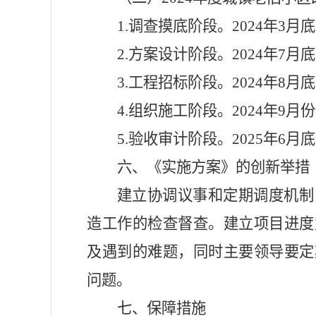
1.
调查摸底阶段。
2024
年
3
月底
2.
方案设计阶段。
2024
年
7
月底
3.
工程招标阶段。
2024
年
8
月底
4.
组织施工阶段。
2024
年
9
月份
5.
验收审计阶段。
2025
年
6
月底
六、《实施方案》的创新举措
建立协调议事和定期调度机制
造工作的检查督查。建立项目进度
及遇到的难题，同时主要领导要定
问题。
七、保障措施