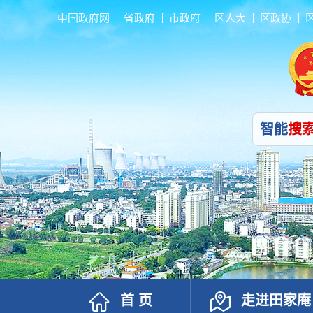
中国政府网
省政府
市政府
区人大
区政协
智能
搜
首 页
走进田家庵