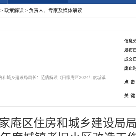
府
>
政策解读
>
负责人、专家及媒体解读
信息
发布
成文
废止
和城乡建设局局长：范倩解读《田家庵区2024年度城镇
点
击
》
关
键
家庵区住房和城乡建设局