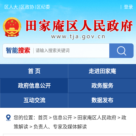
区人大
区政协
区纪委
登录
智能
搜索
首 页
走进田家庵
政府信息公开
政务服务
互动交流
数据发布
您的位置：
首页
>
信息公开
> 田家庵区人民政府
>
政
策解读
>
负责人、专家及媒体解读