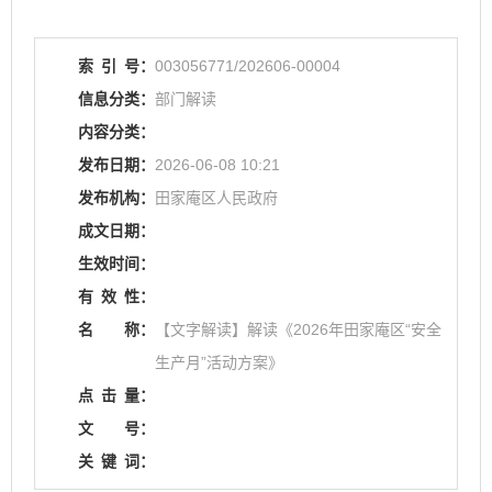
索
引
号：
003056771/202606-00004
信息分类：
部门解读
内容分类：
发布日期：
2026-06-08 10:21
发布机构：
田家庵区人民政府
成文日期：
生效时间：
有
效
性：
名
称：
【文字解读】解读《2026年田家庵区“安全
生产月”活动方案》
点
击
量：
文
号：
关
键
词：