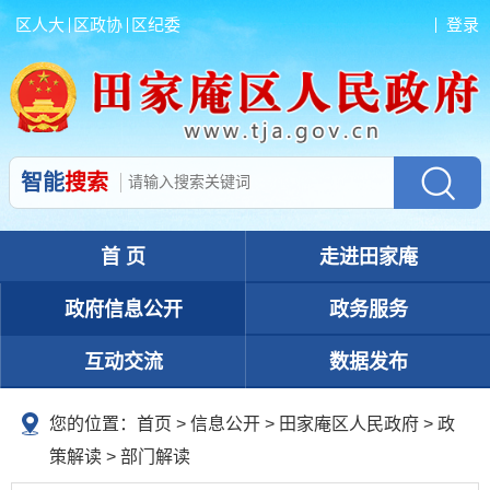
区人大
区政协
区纪委
登录
智能
搜索
首 页
走进田家庵
政府信息公开
政务服务
互动交流
数据发布
您的位置：
首页
>
信息公开
> 田家庵区人民政府
>
政
策解读
>
部门解读