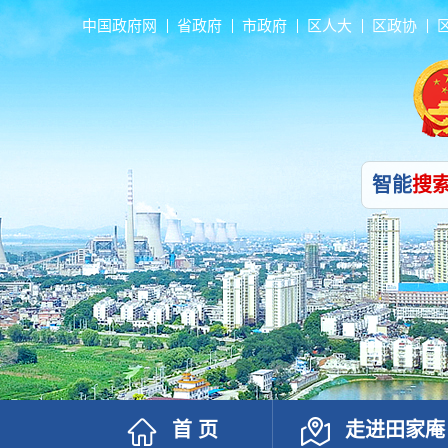
中国政府网
省政府
市政府
区人大
区政协
智能
搜
首 页
走进田家庵