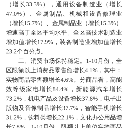
（增长
33.3%
），通用设备制造业（增长
47.0%
）、金属制品、机械和设备修理业
（增长
15.7%
）、金属制品业（增长
15.3%
）
增速高于全区平均水平。全区高技术制造业
增加值增长
17.9%
，装备制造业增加值增长
23.2
个百分点。
二、消费市场保持稳定。
1-10
月份，全
区限额以上消费品零售额增长
4.1%
，其中：
实物商品零售额增长
4.6%
。分商品看，高能
效等级家电增长
84.4%
，新能源汽车增长
73.2%
，机电产品及设备增长
37.8%
，电子出
版物及音像制品增长
37.7%
，智能手机增长
31.2%
，饮料类增长
22.1%
，文化办公用品增
长
7.8%
。
1-10
月份，限额以上单位实物商品