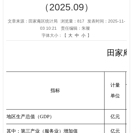
（2025.09）
文章来源：田家庵区统计局
浏览量：
817
发表时间：2025-11-
03 10:21
责任编辑：朱璨
字体大小：【
大
中
小
】
田家庵
计量
指标
单位
地区生产总值（GDP）
亿元
其中：第三产业（服务业）增加值
亿元