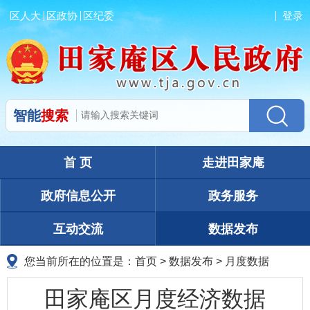
区人大
区政协
区纪委
登录
智能
搜索
首 页
走进田家庵
政府信息公开
政务服务
互动交流
数据发布
您当前所在的位置是：
首页
>
数据发布
>
月度数据
田家庵区月度经济数据