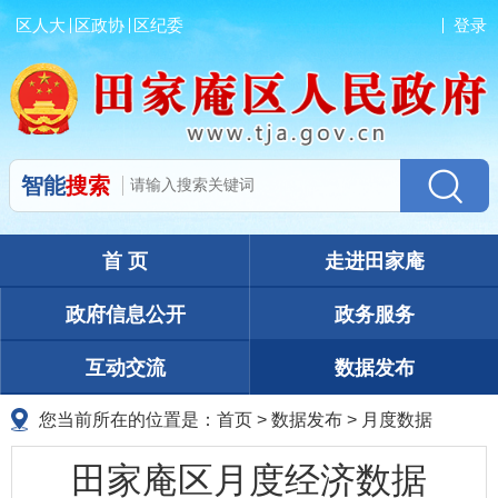
区人大
区政协
区纪委
登录
智能
搜索
首 页
走进田家庵
政府信息公开
政务服务
互动交流
数据发布
您当前所在的位置是：
首页
>
数据发布
>
月度数据
田家庵区月度经济数据