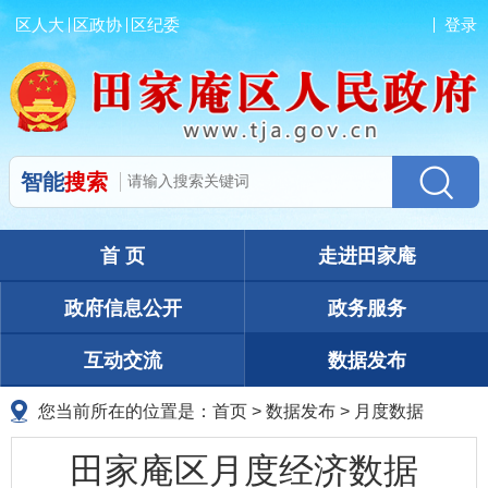
区人大
区政协
区纪委
登录
智能
搜索
首 页
走进田家庵
政府信息公开
政务服务
互动交流
数据发布
您当前所在的位置是：
首页
>
数据发布
>
月度数据
田家庵区月度经济数据