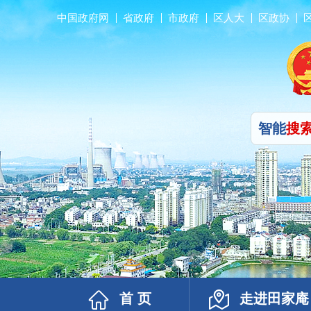
中国政府网
省政府
市政府
区人大
区政协
智能
搜
首 页
走进田家庵