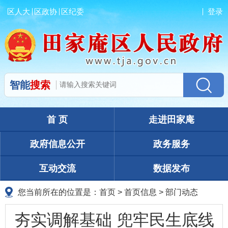
区人大
区政协
区纪委
登录
智能
搜索
首 页
走进田家庵
政府信息公开
政务服务
互动交流
数据发布
您当前所在的位置是：
首页
>
首页信息
>
部门动态
夯实调解基础 兜牢民生底线