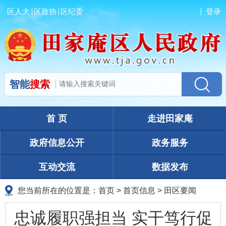
区人大
区政协
区纪委
登录
智能
搜索
首 页
走进田家庵
政府信息公开
政务服务
互动交流
数据发布
您当前所在的位置是：
首页
>
首页信息
>
田区要闻
忠诚履职强担当 实干笃行促