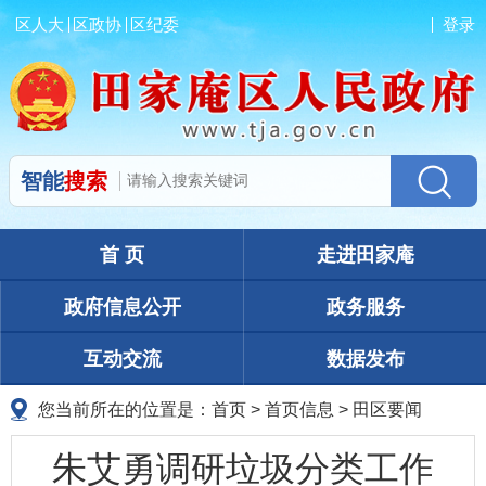
区人大
区政协
区纪委
登录
智能
搜索
首 页
走进田家庵
政府信息公开
政务服务
互动交流
数据发布
您当前所在的位置是：
首页
>
首页信息
>
田区要闻
朱艾勇调研垃圾分类工作