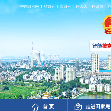
中国政府网
省政府
市政府
区人大
区政协
智能
搜
首 页
走进田家庵