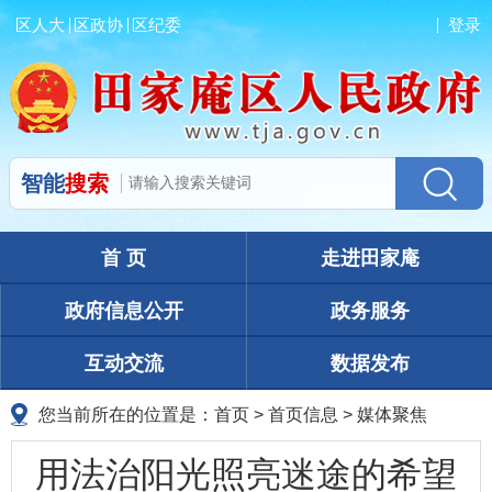
区人大
区政协
区纪委
登录
智能
搜索
首 页
走进田家庵
政府信息公开
政务服务
互动交流
数据发布
您当前所在的位置是：
首页
>
首页信息
>
媒体聚焦
用法治阳光照亮迷途的希望