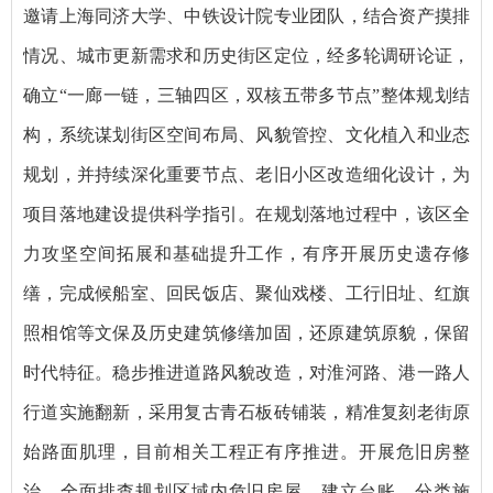
邀请上海同济大学、中铁设计院专业团队，结合资产摸排
情况、城市更新需求和历史街区定位，经多轮调研论证，
确立“一廊一链，三轴四区，双核五带多节点”整体规划结
构，系统谋划街区空间布局、风貌管控、文化植入和业态
规划，并持续深化重要节点、老旧小区改造细化设计，为
项目落地建设提供科学指引。在规划落地过程中，该区全
力攻坚空间拓展和基础提升工作，有序开展历史遗存修
缮，完成候船室、回民饭店、聚仙戏楼、工行旧址、红旗
照相馆等文保及历史建筑修缮加固，还原建筑原貌，保留
时代特征。稳步推进道路风貌改造，对淮河路、港一路人
行道实施翻新，采用复古青石板砖铺装，精准复刻老街原
始路面肌理，目前相关工程正有序推进。开展危旧房整
治，全面排查规划区域内危旧房屋，建立台账、分类施