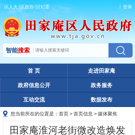
区人大
区政协
区纪委
登录
智能
搜索
首 页
走进田家庵
政府信息公开
政务服务
互动交流
数据发布
您当前所在的位置是：
首页
>
首页信息
>
媒体聚焦
田家庵淮河老街微改造焕发