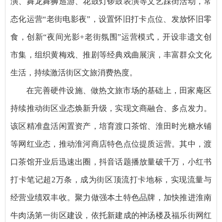
演、舞龙舞狮巡游、花鼓灯锣鼓表演等文艺踩街活动，常
态化运营“老街电影夜”，设置怀旧打卡点位、发放怀旧零
食，创新“夜间光影+老街氛围”运营模式，开设非遗文创
市集，组织黄梅戏、推剧等经典戏曲展演，丰富群众文化
生活，持续激活街区文旅消费热度。
在完善硬件设施、做热文旅市场的基础上，田家庵区
持续推动街区业态焕新升级，实现文商融合、多点发力。
该区精准盘活闲置资产，培育渡口茶馆、淮田时光糖水铺
等网红业态，推动淮河商店特色点位提质运营。其中，渡
口茶馆开业后迅速出圈，抖音话题播放量破千万，小红书
打卡笔记超2万条，成为街区顶流打卡地标，实现流量与
经营业绩双丰收。聚力做强本土特色品牌，加快推进淮南
牛肉汤第一街区建设，依托新建成的神汤楼及福乐街网红