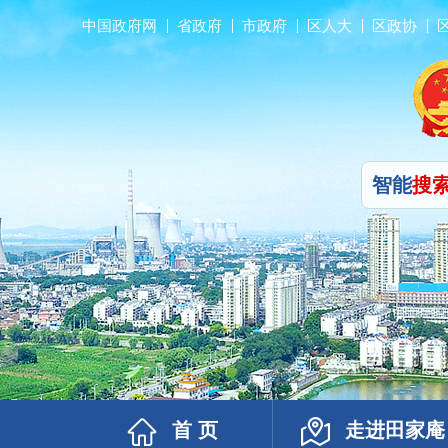
中国政府网
省政府
市政府
区人大
区政协
智能
搜
首 页
走进田家庵