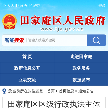
区人大
区政协
区纪委
登录
智能
搜索
首 页
走进田家庵
政府信息公开
政务服务
互动交流
数据发布
您当前所在的位置是：
首页
>
首页信息
>
通知公告
田家庵区区级行政执法主体