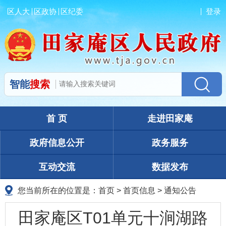
区人大
区政协
区纪委
登录
智能
搜索
首 页
走进田家庵
政府信息公开
政务服务
互动交流
数据发布
您当前所在的位置是：
首页
>
首页信息
>
通知公告
田家庵区T01单元十涧湖路