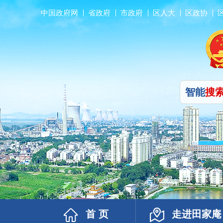
中国政府网
省政府
市政府
区人大
区政协
智能
搜
首 页
走进田家庵