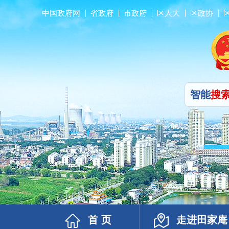
中国政府网
省政府
市政府
区人大
区政协
智能
搜
首 页
走进田家庵