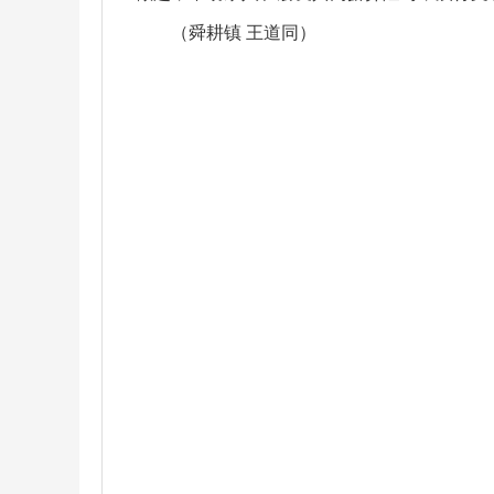
（舜耕镇 王道同）