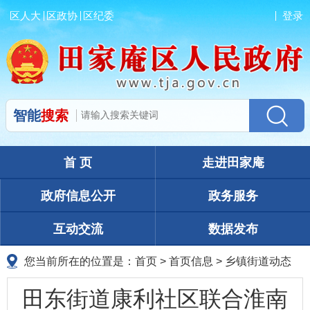
区人大
区政协
区纪委
登录
智能
搜索
首 页
走进田家庵
政府信息公开
政务服务
互动交流
数据发布
您当前所在的位置是：
首页
>
首页信息
>
乡镇街道动态
田东街道康利社区联合淮南