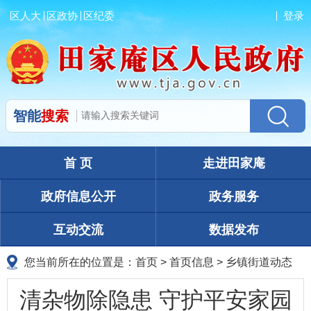
区人大
区政协
区纪委
登录
智能
搜索
首 页
走进田家庵
政府信息公开
政务服务
互动交流
数据发布
您当前所在的位置是：
首页
>
首页信息
>
乡镇街道动态
清杂物除隐患 守护平安家园